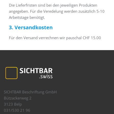
Die Lieferfristen sind bei den jeweiligen Produkten
angegeben. Für die Veredelung werden zusätzlich 5-10
Arbeitstage benötigt.
3. Versandkosten
Für den Versand verrechnen wir pauschal CHF 15.00
SICHTBAR Beschriftung GmbH
Bützackerweg 2
3123 Belp
031/530 21 96