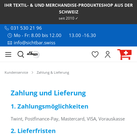
IHR TEXTIL- & UND MERCHANDISE-PRODUKTESHOP AUS DER
SCHWEIZ
seit 2010 ✓
031 530 21 96
Mo - Fr: 8.00 bis 12.00
13.00 -16.30
info@sichtbar.swiss
Kundenservice
Zahlung & Lieferung
Zahlung und Lieferung
1. Zahlungsmöglichkeiten
Twint, Postfinance-Pay, Mastercard, VISA, Vorauskasse
2. Lieferfristen