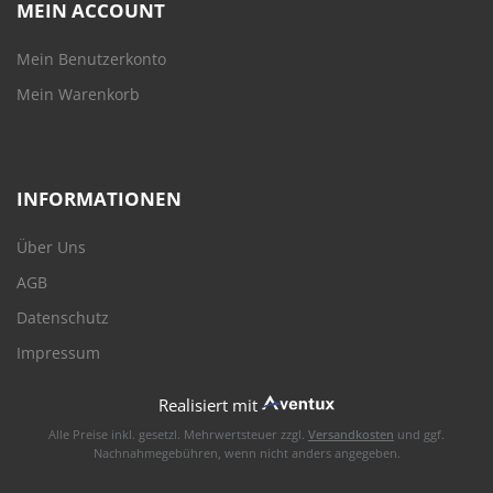
MEIN ACCOUNT
Mein Benutzerkonto
Mein Warenkorb
INFORMATIONEN
Über Uns
AGB
Datenschutz
Impressum
Realisiert mit
Alle Preise inkl. gesetzl. Mehrwertsteuer zzgl.
Versandkosten
und ggf.
Nachnahmegebühren, wenn nicht anders angegeben.