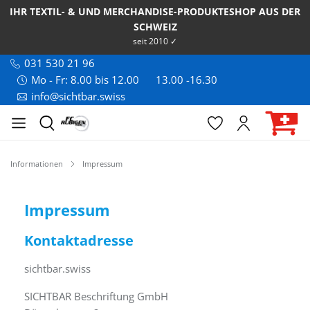
IHR TEXTIL- & UND MERCHANDISE-PRODUKTESHOP AUS DER
SCHWEIZ
seit 2010 ✓
031 530 21 96
Mo - Fr: 8.00 bis 12.00
13.00 -16.30
info@sichtbar.swiss
Informationen
Impressum
Impressum
Kontaktadresse
sichtbar.swiss
SICHTBAR Beschriftung GmbH