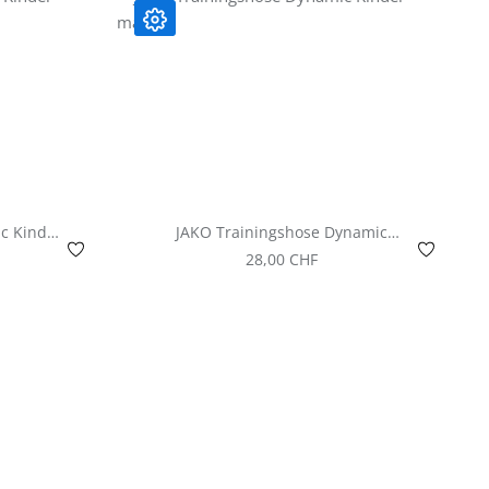
c Kinder
JAKO Trainingshose Dynamic
e
Kinder -marine
s:
Regulärer Preis:
28,00 CHF