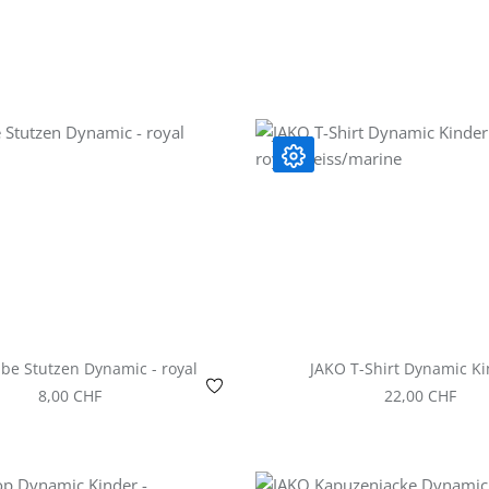
JAKO Tube Stutzen Dynamic - royal
JAKO T-Shirt Dynamic Ki
royal/weiss/marin
Regulärer Preis:
Regulärer Prei
8,00 CHF
22,00 CHF