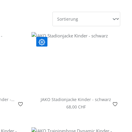
nder -
JAKO Stadionjacke Kinder - schwarz
e
s:
Regulärer Preis:
68,00 CHF