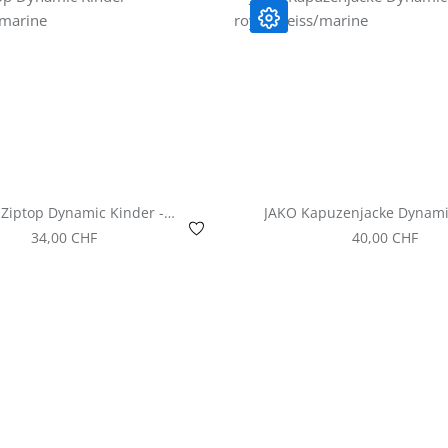
Ziptop Dynamic Kinder -
JAKO Kapuzenjacke Dynami
royal/weiss/marine
- royal/weiss/marin
Regulärer Preis:
Regulärer Prei
34,00 CHF
40,00 CHF