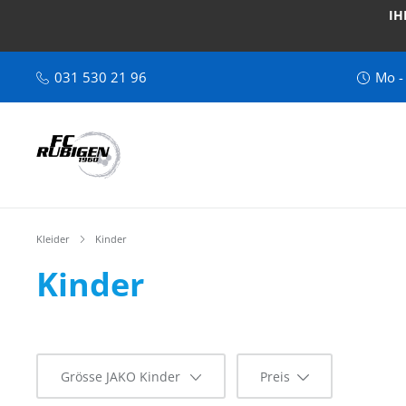
IH
031 530 21 96
Mo -
Kleider
Kinder
Kinder
Grösse JAKO Kinder
Preis