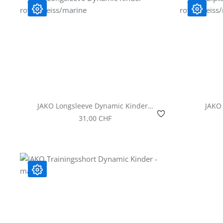
JAKO Longsleeve Dynamic Kinder -
JAKO 
royal/weiss/marine
Regulärer Preis:
31,00 CHF