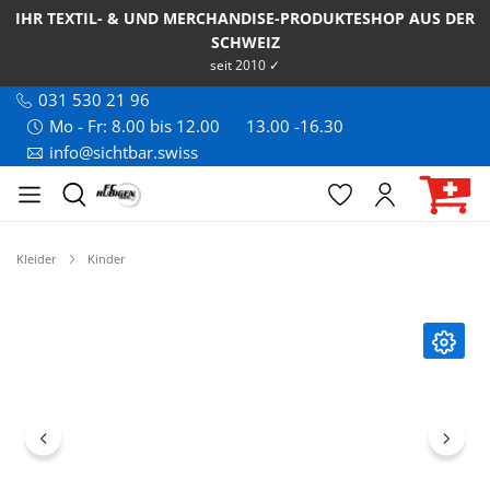
IHR TEXTIL- & UND MERCHANDISE-PRODUKTESHOP AUS DER
SCHWEIZ
seit 2010 ✓
031 530 21 96
Mo - Fr: 8.00 bis 12.00
13.00 -16.30
info@sichtbar.swiss
Kleider
Kinder
Bildergalerie überspringen