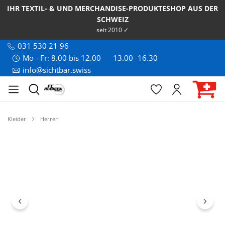
IHR TEXTIL- & UND MERCHANDISE-PRODUKTESHOP AUS DER
SCHWEIZ
seit 2010 ✓
031 530 21 96
Mo - Fr: 8.00 bis 12.00
13.00 -16.30
info@sichtbar.swiss
Kleider
Herren
Bildergalerie überspringen