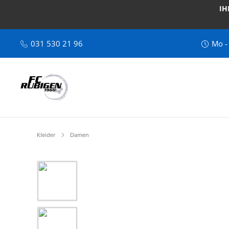
IH
031 530 21 96
Mo -
Kleider
Damen
Bildergalerie überspringen