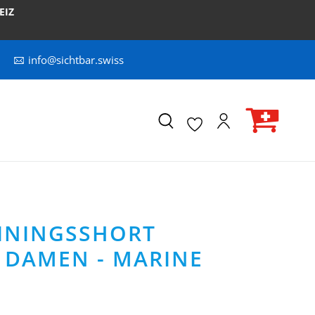
EIZ
info@sichtbar.swiss
AININGSSHORT
 DAMEN - MARINE