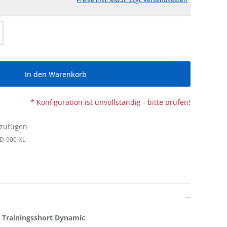
l: Gib den gewünschten Wert ein oder be
In den Warenkorb
* Konfiguration ist unvollständig - bitte prüfen!
nzufügen
D-900-XL
l: Trainingsshort Dynamic