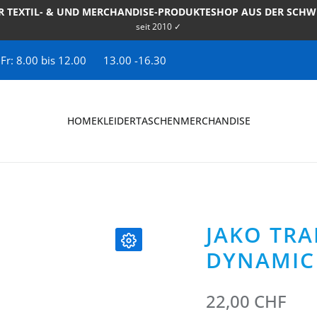
R TEXTIL- & UND MERCHANDISE-PRODUKTESHOP AUS DER SCHW
seit 2010 ✓
 Fr: 8.00 bis 12.00
13.00 -16.30
HOME
KLEIDER
TASCHEN
MERCHANDISE
JAKO TR
DYNAMIC
22,00 CHF