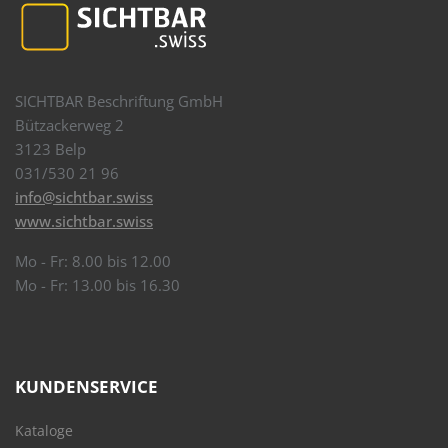
SICHTBAR Beschriftung GmbH
Bützackerweg 2
3123 Belp
031/530 21 96
info@sichtbar.swiss
www.sichtbar.swiss
Mo - Fr: 8.00 bis 12.00
Mo - Fr: 13.00 bis 16.30
KUNDENSERVICE
Kataloge