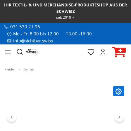
IHR TEXTIL- & UND MERCHANDISE-PRODUKTESHOP AUS DER
SCHWEIZ
seit 2010 ✓
031 530 21 96
Mo - Fr: 8.00 bis 12.00
13.00 -16.30
info@sichtbar.swiss
Kleider
Damen
Bildergalerie überspringen