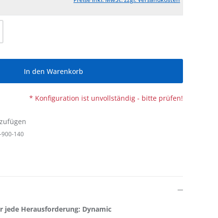
l: Gib den gewünschten Wert ein oder be
In den Warenkorb
* Konfiguration ist unvollständig - bitte prüfen!
nzufügen
-900-140
ür jede Herausforderung: Dynamic