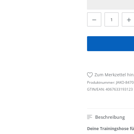
Produkt Anzah
Zum Merkzettel hi
Produktnummer:
JAKO-8470
GTIN/EAN:
4067633193123
Beschreibung
Deine Trainingshose f