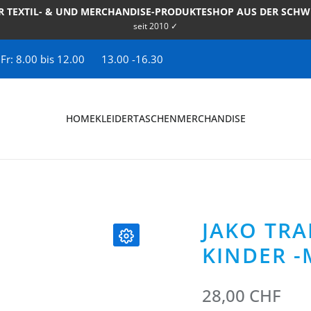
R TEXTIL- & UND MERCHANDISE-PRODUKTESHOP AUS DER SCHW
seit 2010 ✓
 Fr: 8.00 bis 12.00
13.00 -16.30
HOME
KLEIDER
TASCHEN
MERCHANDISE
JAKO TR
KINDER -
28,00 CHF