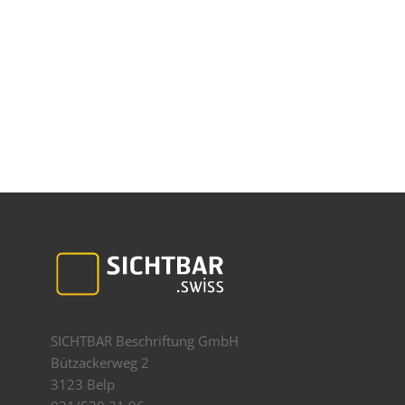
SICHTBAR Beschriftung GmbH
Bützackerweg 2
3123 Belp