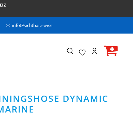
EIZ
info@sichtbar.swiss
AININGSHOSE DYNAMIC
MARINE