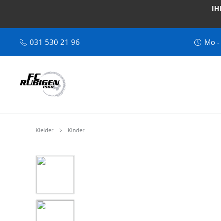
IH
031 530 21 96
Mo -
Kleider
Kinder
Bildergalerie überspringen