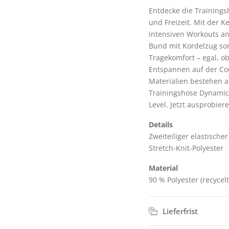
Entdecke die Trainingsh
und Freizeit. Mit der K
intensiven Workouts an
Bund mit Kordelzug so
Tragekomfort – egal, o
Entspannen auf der Cou
Materialien bestehen au
Trainingshose Dynamic
Level. Jetzt ausprobie
Details
Zweiteiliger elastische
Stretch-Knit-Polyester
Material
90 % Polyester (recycel
Lieferfrist