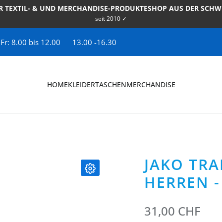
R TEXTIL- & UND MERCHANDISE-PRODUKTESHOP AUS DER SCHW
seit 2010 ✓
 Fr: 8.00 bis 12.00
13.00 -16.30
HOME
KLEIDER
TASCHEN
MERCHANDISE
JAKO TR
HERREN -
31,00 CHF