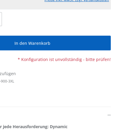
l: Gib den gewünschten Wert ein oder be
In den Warenkorb
* Konfiguration ist unvollständig - bitte prüfen!
nzufügen
-900-3XL
ür jede Herausforderung: Dynamic