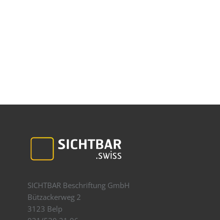
SICHTBAR Beschriftung GmbH
Bützackerweg 2
3123 Belp