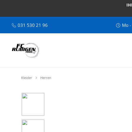
IH
031 530 21 96
Mo -
Kleider
Herren
Bildergalerie überspringen