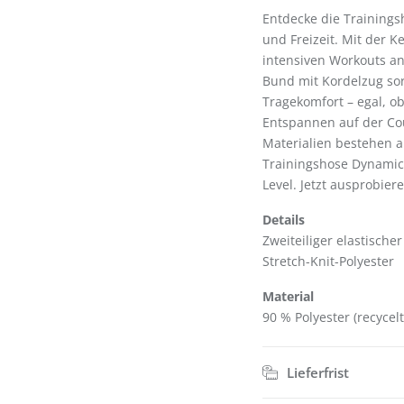
Entdecke die Trainingsh
und Freizeit. Mit der K
intensiven Workouts an
Bund mit Kordelzug so
Tragekomfort – egal, o
Entspannen auf der Cou
Materialien bestehen au
Trainingshose Dynamic
Level. Jetzt ausprobie
Details
Zweiteiliger elastische
Stretch-Knit-Polyester
Material
90 % Polyester (recycel
Lieferfrist