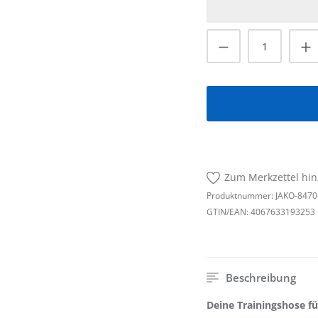
Produkt Anzah
Zum Merkzettel hi
Produktnummer:
JAKO-8470
GTIN/EAN:
4067633193253
Beschreibung
Deine Trainingshose f