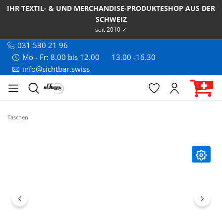
IHR TEXTIL- & UND MERCHANDISE-PRODUKTESHOP AUS DER
SCHWEIZ
seit 2010 ✓
031 530 21 96
Mo - Fr: 8.00 bis 12.00
13.00 -16.30
info@sichtbar.swiss
Taschen
Bildergalerie überspringen