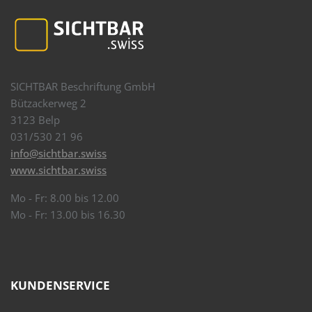
SICHTBAR Beschriftung GmbH
Bützackerweg 2
3123 Belp
031/530 21 96
info@sichtbar.swiss
www.sichtbar.swiss
Mo - Fr: 8.00 bis 12.00
Mo - Fr: 13.00 bis 16.30
KUNDENSERVICE