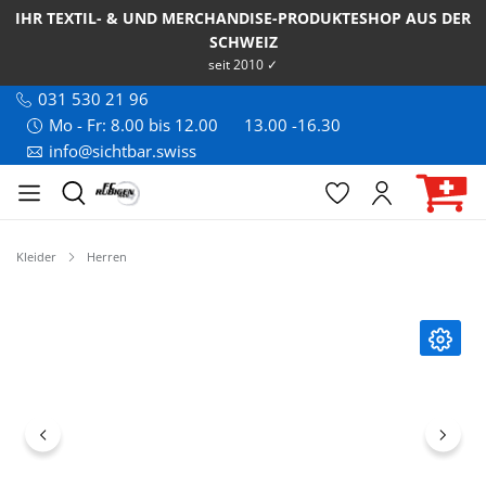
IHR TEXTIL- & UND MERCHANDISE-PRODUKTESHOP AUS DER
SCHWEIZ
seit 2010 ✓
031 530 21 96
Mo - Fr: 8.00 bis 12.00
13.00 -16.30
info@sichtbar.swiss
Kleider
Herren
Bildergalerie überspringen