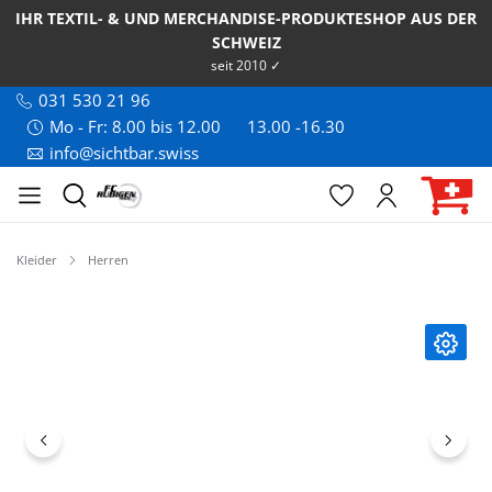
IHR TEXTIL- & UND MERCHANDISE-PRODUKTESHOP AUS DER
SCHWEIZ
seit 2010 ✓
031 530 21 96
Mo - Fr: 8.00 bis 12.00
13.00 -16.30
info@sichtbar.swiss
Kleider
Herren
Bildergalerie überspringen