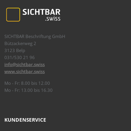
SICHTBAR Beschriftung GmbH
Bützackerweg 2
3123 Belp
031/530 21 96
info@sichtbar.swiss
www.sichtbar.swiss
Mo - Fr: 8.00 bis 12.00
Mo - Fr: 13.00 bis 16.30
KUNDENSERVICE