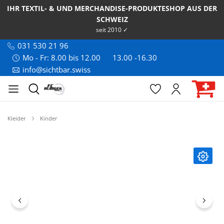
IHR TEXTIL- & UND MERCHANDISE-PRODUKTESHOP AUS DER
SCHWEIZ
seit 2010 ✓
031 530 21 96
Mo - Fr: 8.00 bis 12.00
13.00 -16.30
info@sichtbar.swiss
Kleider
Kinder
Bildergalerie überspringen