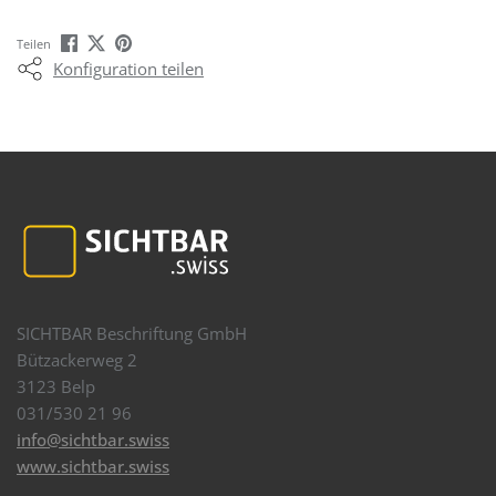
Teilen
Konfiguration teilen
SICHTBAR Beschriftung GmbH
Bützackerweg 2
3123 Belp
031/530 21 96
info@sichtbar.swiss
www.sichtbar.swiss