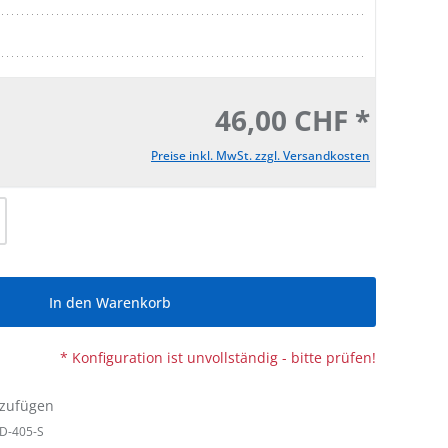
46,00 CHF *
Preise inkl. MwSt. zzgl. Versandkosten
l: Gib den gewünschten Wert ein oder be
In den Warenkorb
* Konfiguration ist unvollständig - bitte prüfen!
nzufügen
D-405-S