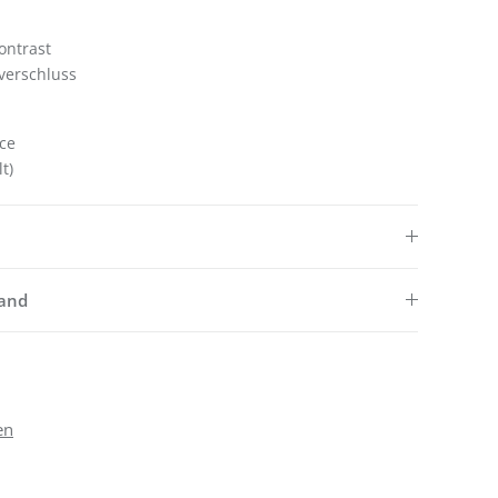
ontrast
verschluss
ece
t)
sand
en