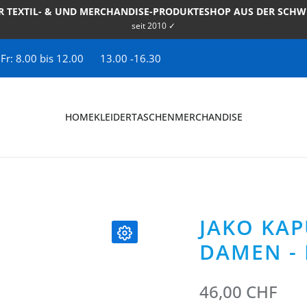
R TEXTIL- & UND MERCHANDISE-PRODUKTESHOP AUS DER SCHW
seit 2010 ✓
 Fr: 8.00 bis 12.00
13.00 -16.30
HOME
KLEIDER
TASCHEN
MERCHANDISE
JAKO KA
DAMEN -
46,00 CHF