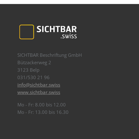
SICHTBAR Beschriftung GmbH
Bützackerweg 2
3123 Belp
031/530 21 96
info@sichtbar.swiss
www.sichtbar.swiss
Mo - Fr: 8.00 bis 12.00
Mo - Fr: 13.00 bis 16.30