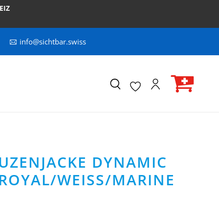
EIZ
info@sichtbar.swiss
PUZENJACKE DYNAMIC
 ROYAL/WEISS/MARINE