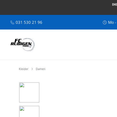
IH
031 530 21 96
Mo -
Kleider
Damen
Bildergalerie überspringen